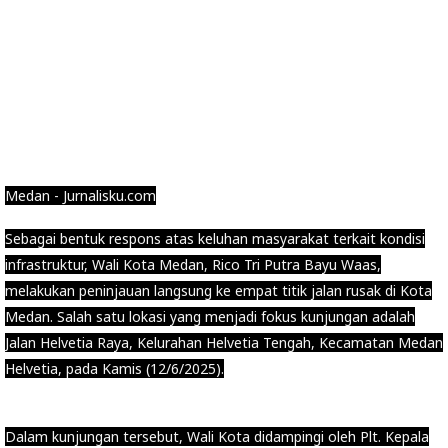
Medan - Jurnalisku.com
Sebagai bentuk respons atas keluhan masyarakat terkait kondisi
infrastruktur, Wali Kota Medan, Rico Tri Putra Bayu Waas,
melakukan peninjauan langsung ke empat titik jalan rusak di Kota
Medan. Salah satu lokasi yang menjadi fokus kunjungan adalah
Jalan Helvetia Raya, Kelurahan Helvetia Tengah, Kecamatan Medan
Helvetia, pada Kamis (12/6/2025).
Dalam kunjungan tersebut, Wali Kota didampingi oleh Plt. Kepala