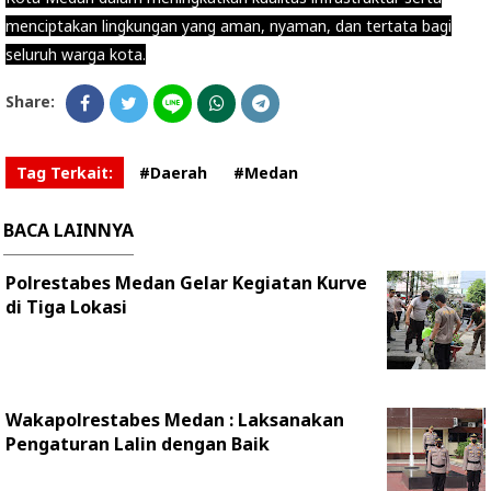
menciptakan lingkungan yang aman, nyaman, dan tertata bagi
seluruh warga kota.
Share:
Tag Terkait:
#Daerah
#Medan
BACA LAINNYA
Polrestabes Medan Gelar Kegiatan Kurve
di Tiga Lokasi
Wakapolrestabes Medan : Laksanakan
Pengaturan Lalin dengan Baik