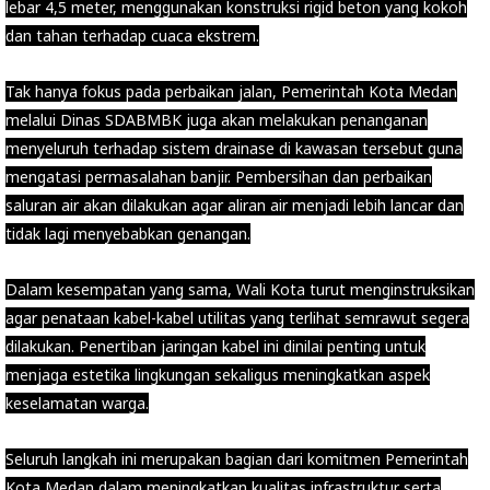
lebar 4,5 meter, menggunakan konstruksi rigid beton yang kokoh
dan tahan terhadap cuaca ekstrem.
Tak hanya fokus pada perbaikan jalan, Pemerintah Kota Medan
melalui Dinas SDABMBK juga akan melakukan penanganan
menyeluruh terhadap sistem drainase di kawasan tersebut guna
mengatasi permasalahan banjir. Pembersihan dan perbaikan
saluran air akan dilakukan agar aliran air menjadi lebih lancar dan
tidak lagi menyebabkan genangan.
Dalam kesempatan yang sama, Wali Kota turut menginstruksikan
agar penataan kabel-kabel utilitas yang terlihat semrawut segera
dilakukan. Penertiban jaringan kabel ini dinilai penting untuk
menjaga estetika lingkungan sekaligus meningkatkan aspek
keselamatan warga.
Seluruh langkah ini merupakan bagian dari komitmen Pemerintah
Kota Medan dalam meningkatkan kualitas infrastruktur serta