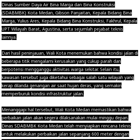
Dinas Sumber Daya Air Bina Marga dan Bina Konstruksi
(SDABMBK) Kota Medan, Gibson Panjaitan, Kepala Bidang Bina
Marga, Yulius Ares, Kepala Bidang Bina Konstruksi, Fakhrul, Kepala
UPT Wilayah Barat, Agustina, serta sejumlah pejabat teknis
lainnya.
Dari hasil peninjauan, Wali Kota menemukan bahwa kondisi jalan di
beberapa titik mengalami kerusakan yang cukup parah dan
berpotensi mengganggu aktivitas warga sekitar. Selain itu,
kawasan tersebut juga diketahui sebagai salah satu wilayah yang
kerap dilanda genangan air saat hujan deras, yang semakin
memperburuk kondisi infrastruktur jalan.
Menanggapi hal tersebut, Wali Kota Medan memastikan bahwa
perbaikan jalan akan segera dilaksanakan mulai minggu depan.
Dinas SDABMBK Kota Medan telah menyiapkan rencana teknis
untuk melakukan perbaikan jalan sepanjang 600 meter dengan