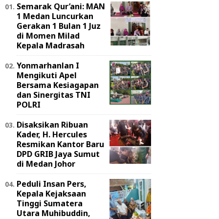
Semarak Qur’ani: MAN
1 Medan Luncurkan
Gerakan 1 Bulan 1 Juz
di Momen Milad
Kepala Madrasah
Yonmarhanlan I
Mengikuti Apel
Bersama Kesiagapan
dan Sinergitas TNI
POLRI
Disaksikan Ribuan
Kader, H. Hercules
Resmikan Kantor Baru
DPD GRIB Jaya Sumut
di Medan Johor
Peduli Insan Pers,
Kepala Kejaksaan
Tinggi Sumatera
Utara Muhibuddin,