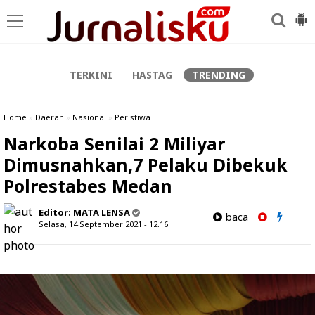
-->
TERKINI
HASTAG
TRENDING
Home
»
Daerah
»
Nasional
»
Peristiwa
Narkoba Senilai 2 Miliyar
Dimusnahkan,7 Pelaku Dibekuk
Polrestabes Medan
Editor:
MATA LENSA
baca
Selasa, 14 September 2021 - 12.16