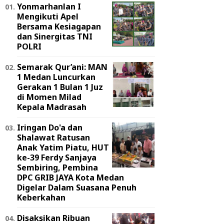
Yonmarhanlan I
Mengikuti Apel
Bersama Kesiagapan
dan Sinergitas TNI
POLRI
Semarak Qur’ani: MAN
1 Medan Luncurkan
Gerakan 1 Bulan 1 Juz
di Momen Milad
Kepala Madrasah
Iringan Do'a dan
Shalawat Ratusan
Anak Yatim Piatu, HUT
ke-39 Ferdy Sanjaya
Sembiring, Pembina
DPC GRIB JAYA Kota Medan
Digelar Dalam Suasana Penuh
Keberkahan
Disaksikan Ribuan