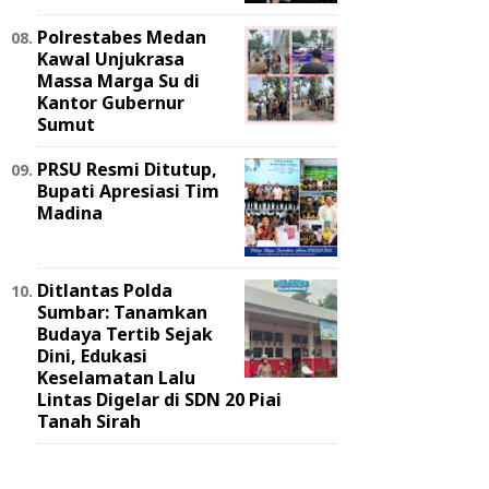
Polrestabes Medan
Kawal Unjukrasa
Massa Marga Su di
Kantor Gubernur
Sumut
PRSU Resmi Ditutup,
Bupati Apresiasi Tim
Madina
Ditlantas Polda
Sumbar: Tanamkan
Budaya Tertib Sejak
Dini, Edukasi
Keselamatan Lalu
Lintas Digelar di SDN 20 Piai
Tanah Sirah