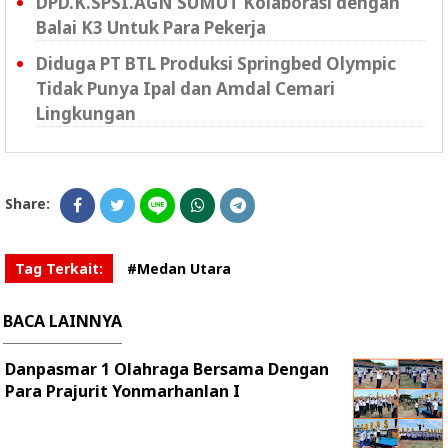
DPD.K.SPSI.AGN SUMUT Kolaborasi dengan
Balai K3 Untuk Para Pekerja
Diduga PT BTL Produksi Springbed Olympic
Tidak Punya Ipal dan Amdal Cemari
Lingkungan
Share:
Tag Terkait:
#Medan Utara
BACA LAINNYA
Danpasmar 1 Olahraga Bersama Dengan
Para Prajurit Yonmarhanlan I