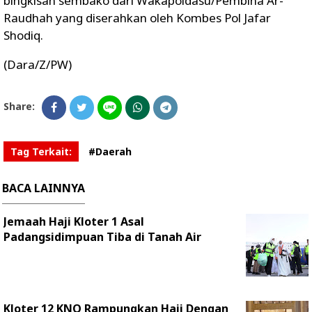
bingkisan sembako dari Wakapoldasu/Pembina Ar-
Raudhah yang diserahkan oleh Kombes Pol Jafar
Shodiq.
(Dara/Z/PW)
Share:
Tag Terkait:
#Daerah
BACA LAINNYA
Jemaah Haji Kloter 1 Asal
Padangsidimpuan Tiba di Tanah Air
Kloter 12 KNO Rampungkan Haji Dengan