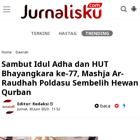
-->
TERKINI
HASTAG
TRENDING
Home
»
Daerah
Sambut Idul Adha dan HUT
Bhayangkara ke-77, Mashja Ar-
Raudhah Poldasu Sembelih Hewan
Qurban
Editor:
Redaksi
baca
Jumat, 30 Juni 2023 - 11.52