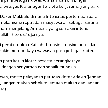
da para petugas kloter. Arahan dan bimbingan
a petugas Kloter agar tercipta kerjasama yang baik.
 7 Daker Makkah, dimana Intensitas pertemuan para
ui mekanisme rapat dan musyawarah sebagai sarana
han menjelang Armuzna yang semakin intens
kifli Sitorus,” ujarnya.
ti pembentukan Kafilah di masing masing hotel dan
emakin memperkaya wawasan para petugas kloter.
nta para ketua kloter beserta perangkatnya
 dengan senyaman dan sebaik mungkin.
rpesan, motto pelayanan petugas kloter adalah 'Jangan
, jangan makan sebelum jemaah makan dan jangan
DM)