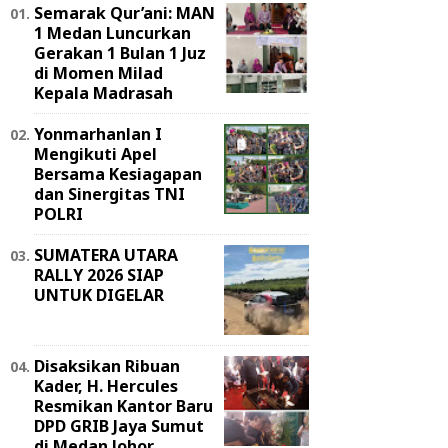
Semarak Qur’ani: MAN
1 Medan Luncurkan
Gerakan 1 Bulan 1 Juz
di Momen Milad
Kepala Madrasah
Yonmarhanlan I
Mengikuti Apel
Bersama Kesiagapan
dan Sinergitas TNI
POLRI
SUMATERA UTARA
RALLY 2026 SIAP
UNTUK DIGELAR
Disaksikan Ribuan
Kader, H. Hercules
Resmikan Kantor Baru
DPD GRIB Jaya Sumut
di Medan Johor