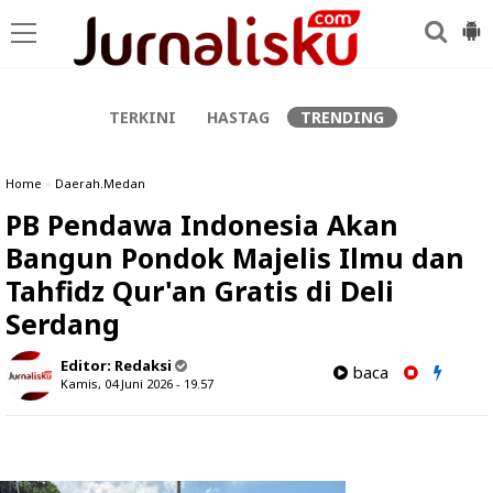
-->
TERKINI
HASTAG
TRENDING
Home
»
Daerah.Medan
PB Pendawa Indonesia Akan
Bangun Pondok Majelis Ilmu dan
Tahfidz Qur'an Gratis di Deli
Serdang
Editor:
Redaksi
baca
Kamis, 04 Juni 2026 - 19.57