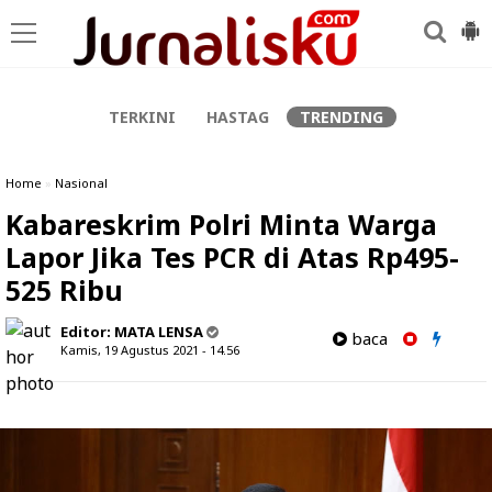
-->
TERKINI
HASTAG
TRENDING
Home
»
Nasional
Kabareskrim Polri Minta Warga
Lapor Jika Tes PCR di Atas Rp495-
525 Ribu
Editor:
MATA LENSA
baca
Kamis, 19 Agustus 2021 - 14.56