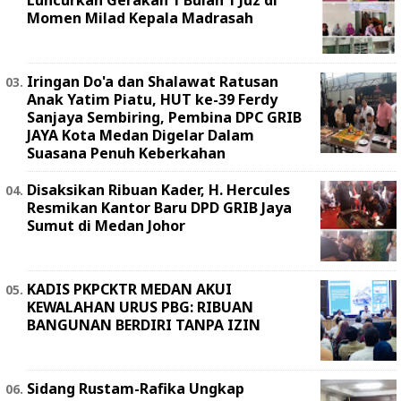
Luncurkan Gerakan 1 Bulan 1 Juz di
Momen Milad Kepala Madrasah
Iringan Do'a dan Shalawat Ratusan
Anak Yatim Piatu, HUT ke-39 Ferdy
Sanjaya Sembiring, Pembina DPC GRIB
JAYA Kota Medan Digelar Dalam
Suasana Penuh Keberkahan
Disaksikan Ribuan Kader, H. Hercules
Resmikan Kantor Baru DPD GRIB Jaya
Sumut di Medan Johor
KADIS PKPCKTR MEDAN AKUI
KEWALAHAN URUS PBG: RIBUAN
BANGUNAN BERDIRI TANPA IZIN
Sidang Rustam-Rafika Ungkap