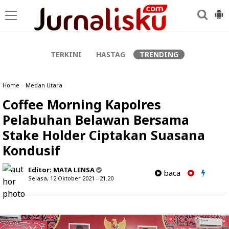
-->
TERKINI
HASTAG
TRENDING
Home
»
Medan Utara
Coffee Morning Kapolres
Pelabuhan Belawan Bersama
Stake Holder Ciptakan Suasana
Kondusif
Editor:
MATA LENSA
baca
Selasa, 12 Oktober 2021 - 21.20