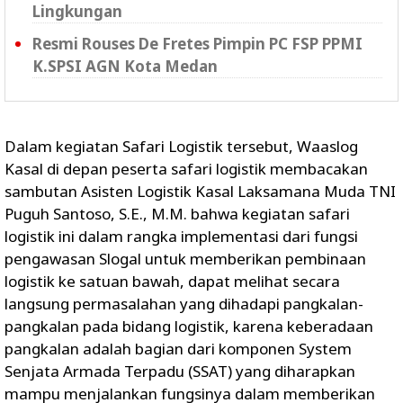
Lingkungan
Resmi Rouses De Fretes Pimpin PC FSP PPMI
K.SPSI AGN Kota Medan
Dalam kegiatan Safari Logistik tersebut, Waaslog
Kasal di depan peserta safari logistik membacakan
sambutan Asisten Logistik Kasal Laksamana Muda TNI
Puguh Santoso, S.E., M.M. bahwa kegiatan safari
logistik ini dalam rangka implementasi dari fungsi
pengawasan Slogal untuk memberikan pembinaan
logistik ke satuan bawah, dapat melihat secara
langsung permasalahan yang dihadapi pangkalan-
pangkalan pada bidang logistik, karena keberadaan
pangkalan adalah bagian dari komponen System
Senjata Armada Terpadu (SSAT) yang diharapkan
mampu menjalankan fungsinya dalam memberikan