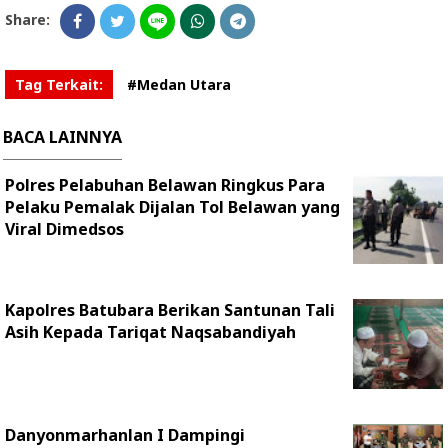
Share:
Tag Terkait:
#Medan Utara
BACA LAINNYA
Polres Pelabuhan Belawan Ringkus Para
Pelaku Pemalak Dijalan Tol Belawan yang
Viral Dimedsos
Kapolres Batubara Berikan Santunan Tali
Asih Kepada Tariqat Naqsabandiyah
Danyonmarhanlan I Dampingi