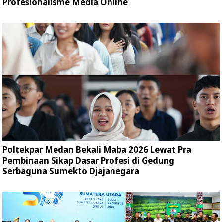
Profesionalisme Media Online
Poltekpar Medan Bekali Maba 2026 Lewat Pra
Pembinaan Sikap Dasar Profesi di Gedung
Serbaguna Sumekto Djajanegara