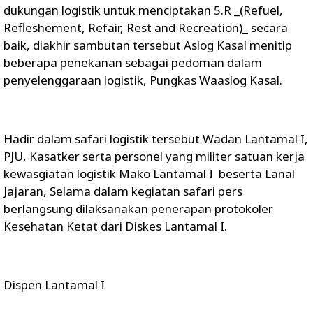
dukungan logistik untuk menciptakan 5.R _(Refuel,
Refleshement, Refair, Rest and Recreation)_ secara
baik, diakhir sambutan tersebut Aslog Kasal menitip
beberapa penekanan sebagai pedoman dalam
penyelenggaraan logistik, Pungkas Waaslog Kasal.
Hadir dalam safari logistik tersebut Wadan Lantamal I,
PJU, Kasatker serta personel yang militer satuan kerja
kewasgiatan logistik Mako Lantamal I beserta Lanal
Jajaran, Selama dalam kegiatan safari pers
berlangsung dilaksanakan penerapan protokoler
Kesehatan Ketat dari Diskes Lantamal I.
Dispen Lantamal I