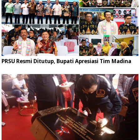
PRSU Resmi Ditutup, Bupati Apresiasi Tim Madina