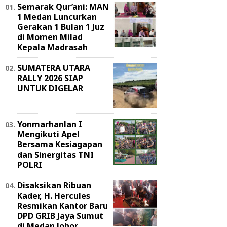
Semarak Qur’ani: MAN
1 Medan Luncurkan
Gerakan 1 Bulan 1 Juz
di Momen Milad
Kepala Madrasah
SUMATERA UTARA
RALLY 2026 SIAP
UNTUK DIGELAR
Yonmarhanlan I
Mengikuti Apel
Bersama Kesiagapan
dan Sinergitas TNI
POLRI
Disaksikan Ribuan
Kader, H. Hercules
Resmikan Kantor Baru
DPD GRIB Jaya Sumut
di Medan Johor