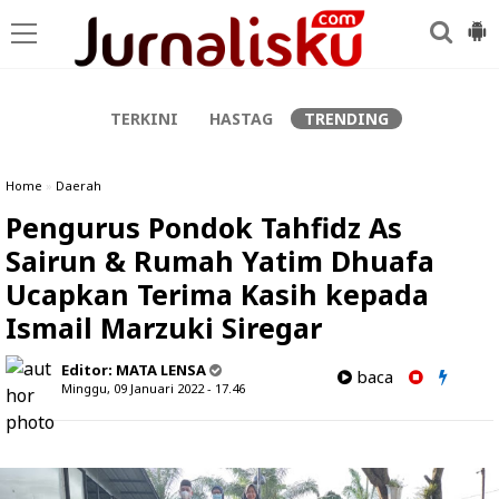
-->
TERKINI
HASTAG
TRENDING
Home
»
Daerah
Pengurus Pondok Tahfidz As
Sairun & Rumah Yatim Dhuafa
Ucapkan Terima Kasih kepada
Ismail Marzuki Siregar
Editor:
MATA LENSA
baca
Minggu, 09 Januari 2022 - 17.46