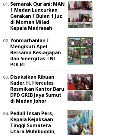
Semarak Qur’ani: MAN
1 Medan Luncurkan
Gerakan 1 Bulan 1 Juz
di Momen Milad
Kepala Madrasah
Yonmarhanlan I
Mengikuti Apel
Bersama Kesiagapan
dan Sinergitas TNI
POLRI
Disaksikan Ribuan
Kader, H. Hercules
Resmikan Kantor Baru
DPD GRIB Jaya Sumut
di Medan Johor
Peduli Insan Pers,
Kepala Kejaksaan
Tinggi Sumatera
Utara Muhibuddin,