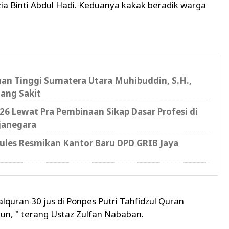
zia Binti Abdul Hadi. Keduanya kakak beradik warga
saan Tinggi Sumatera Utara Muhibuddin, S.H.,
ang Sakit
6 Lewat Pra Pembinaan Sikap Dasar Profesi di
janegara
cules Resmikan Kantor Baru DPD GRIB Jaya
lquran 30 jus di Ponpes Putri Tahfidzul Quran
n, " terang Ustaz Zulfan Nababan.