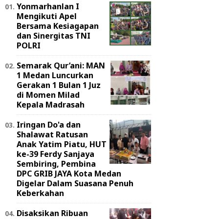
Yonmarhanlan I
Mengikuti Apel
Bersama Kesiagapan
dan Sinergitas TNI
POLRI
Semarak Qur’ani: MAN
1 Medan Luncurkan
Gerakan 1 Bulan 1 Juz
di Momen Milad
Kepala Madrasah
Iringan Do'a dan
Shalawat Ratusan
Anak Yatim Piatu, HUT
ke-39 Ferdy Sanjaya
Sembiring, Pembina
DPC GRIB JAYA Kota Medan
Digelar Dalam Suasana Penuh
Keberkahan
Disaksikan Ribuan