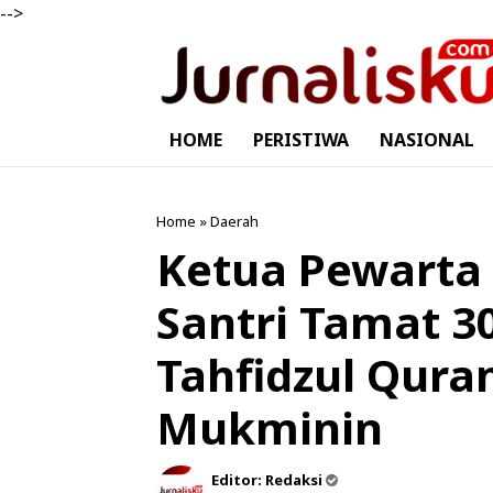
-->
HOME
PERISTIWA
NASIONAL
Home
»
Daerah
Ketua Pewarta 
Santri Tamat 30
Tahfidzul Qur
Mukminin
Editor:
Redaksi