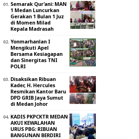
Semarak Qur’ani: MAN
1 Medan Luncurkan
Gerakan 1 Bulan 1 Juz
di Momen Milad
Kepala Madrasah
Yonmarhanlan I
Mengikuti Apel
Bersama Kesiagapan
dan Sinergitas TNI
POLRI
Disaksikan Ribuan
Kader, H. Hercules
Resmikan Kantor Baru
DPD GRIB Jaya Sumut
di Medan Johor
KADIS PKPCKTR MEDAN
AKUI KEWALAHAN
URUS PBG: RIBUAN
BANGUNAN BERDIRI