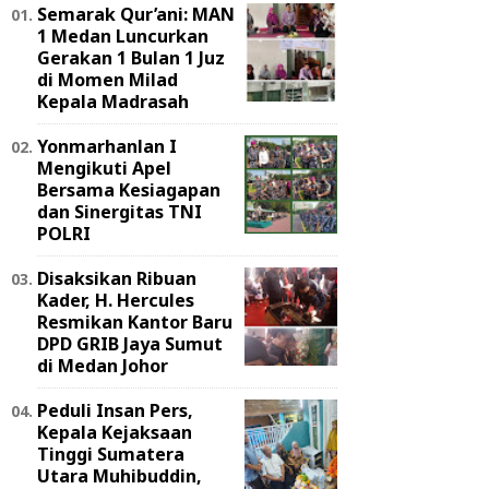
Semarak Qur’ani: MAN
1 Medan Luncurkan
Gerakan 1 Bulan 1 Juz
di Momen Milad
Kepala Madrasah
Yonmarhanlan I
Mengikuti Apel
Bersama Kesiagapan
dan Sinergitas TNI
POLRI
Disaksikan Ribuan
Kader, H. Hercules
Resmikan Kantor Baru
DPD GRIB Jaya Sumut
di Medan Johor
Peduli Insan Pers,
Kepala Kejaksaan
Tinggi Sumatera
Utara Muhibuddin,