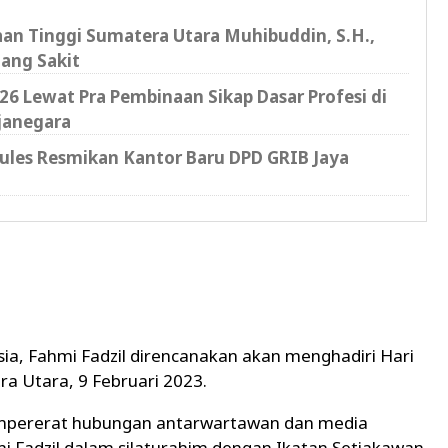
saan Tinggi Sumatera Utara Muhibuddin, S.H.,
ang Sakit
6 Lewat Pra Pembinaan Sikap Dasar Profesi di
janegara
cules Resmikan Kantor Baru DPD GRIB Jaya
sia, Fahmi Fadzil direncanakan akan menghadiri Hari
ra Utara, 9 Februari 2023.
mempererat hubungan antarwartawan dan media
mi Fadzil dalam silaturahim dengan Ikatan Setiakawan