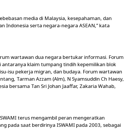
kebebasan media di Malaysia, kesepahaman, dan
n Indonesia serta negara-negara ASEAN,” kata
orum wartawan dua negara bertukar informasi. Forum
i antaranya klaim tumpang tindih kepemilikan blok
 isu-isu pekerja migran, dan budaya. Forum wartawan
Bintang, Tarman Azzam (Alm), N Syamsuddin Ch Haesy,
nesia bersama Tan Sri Johan Jaaffar, Zakaria Wahab,
i, ISWAMI terus mengambil peran mengeratkan
ang pada saat berdirinya ISWAMI pada 2003, sebagai