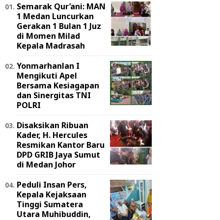
Semarak Qur’ani: MAN
1 Medan Luncurkan
Gerakan 1 Bulan 1 Juz
di Momen Milad
Kepala Madrasah
Yonmarhanlan I
Mengikuti Apel
Bersama Kesiagapan
dan Sinergitas TNI
POLRI
Disaksikan Ribuan
Kader, H. Hercules
Resmikan Kantor Baru
DPD GRIB Jaya Sumut
di Medan Johor
Peduli Insan Pers,
Kepala Kejaksaan
Tinggi Sumatera
Utara Muhibuddin,