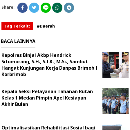
Share:
Tag Terkait:
#Daerah
BACA LAINNYA
Kapolres Binjai Akbp Hendrick
Situmorang, S.H., S.I.K., M.Si., Sambut
Hangat Kunjungan Kerja Danpas Brimob I
Korbrimob
Kepala Seksi Pelayanan Tahanan Rutan
Kelas 1 Medan Pimpin Apel Kesiapan
Akhir Bulan
Optimalisasikan Rehabilitasi Sosial bagi