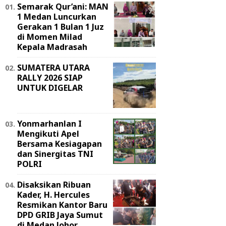
Semarak Qur’ani: MAN
1 Medan Luncurkan
Gerakan 1 Bulan 1 Juz
di Momen Milad
Kepala Madrasah
SUMATERA UTARA
RALLY 2026 SIAP
UNTUK DIGELAR
Yonmarhanlan I
Mengikuti Apel
Bersama Kesiagapan
dan Sinergitas TNI
POLRI
Disaksikan Ribuan
Kader, H. Hercules
Resmikan Kantor Baru
DPD GRIB Jaya Sumut
di Medan Johor