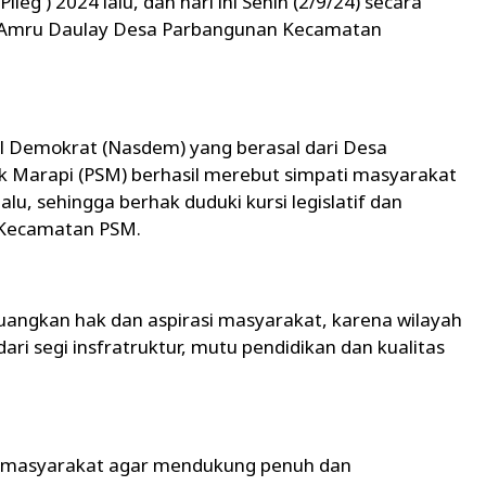
Pileg ) 2024 lalu, dan hari ini Senin (2/9/24) secara
 H Amru Daulay Desa Parbangunan Kecamatan
nal Demokrat (Nasdem) yang berasal dari Desa
k Marapi (PSM) berhasil merebut simpati masyarakat
lalu, sehingga berhak duduki kursi legislatif dan
 Kecamatan PSM.
uangkan hak dan aspirasi masyarakat, karena wilayah
dari segi insfratruktur, mutu pendidikan dan kualitas
 masyarakat agar mendukung penuh dan