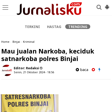
-->
TERKINI
HASTAG
TRENDING
Home
»
Binjai
»
Kriminal
Mau jualan Narkoba, keciduk
satnarkoba polres Binjai
Editor:
Redaksi
baca
Senin, 21 Oktober 2024 - 18.56