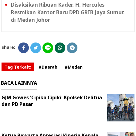
Disaksikan Ribuan Kader, H. Hercules
Resmikan Kantor Baru DPD GRIB Jaya Sumut
di Medan Johor
Share:
Tag Terkait:
#Daerah
#Medan
BACA LAINNYA
GJM Gowes 'Cipika Cipiki' Kpolsek Delitua
dan PD Pasar
Ketua Pewarta Apresiasi Kinerja Kepala