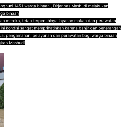
enghuni 1451 warga binaan , Dirjenpas Mashudi melakukan
rga binaan
an mereka, tetap terpenuhinya layanan makan dan perawatan
 ini kondisi sangat memprihatinkan karena banjir dan penerangan
ua, pengamanan, pelayanan dan perawatan bagi warga binaan
ngkap Mashudi