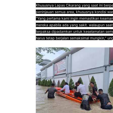
Khususnya Lapas Cikarang yang saat ini berp
peninjauan semua area, khususnya kondisi wa
"Yang pertama kami ingin memastikan keaman
mereka apabila ada yang sakit. walaupun saat
terpaksa dipadamkan untuk keselamatan sem
harus tetap berjalan semaksimal mungkin," u