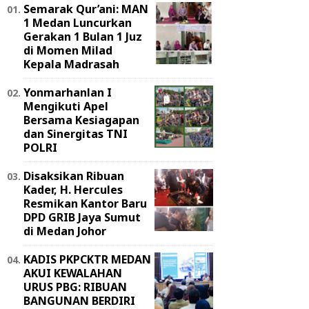
Semarak Qur’ani: MAN
1 Medan Luncurkan
Gerakan 1 Bulan 1 Juz
di Momen Milad
Kepala Madrasah
Yonmarhanlan I
Mengikuti Apel
Bersama Kesiagapan
dan Sinergitas TNI
POLRI
Disaksikan Ribuan
Kader, H. Hercules
Resmikan Kantor Baru
DPD GRIB Jaya Sumut
di Medan Johor
KADIS PKPCKTR MEDAN
AKUI KEWALAHAN
URUS PBG: RIBUAN
BANGUNAN BERDIRI