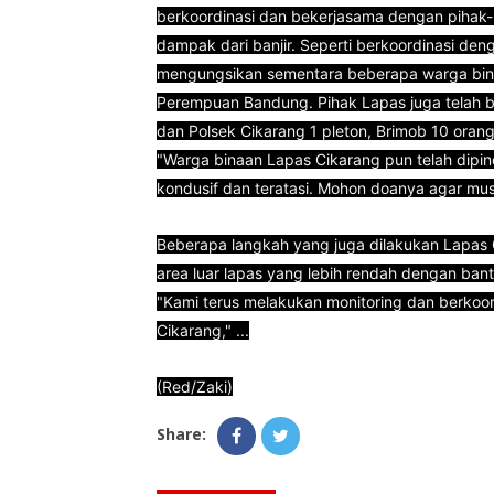
berkoordinasi dan bekerjasama dengan pihak
dampak dari banjir. Seperti berkoordinasi de
mengungsikan sementara beberapa warga bina
Perempuan Bandung. Pihak Lapas juga telah 
dan Polsek Cikarang 1 pleton, Brimob 10 orang
"Warga binaan Lapas Cikarang pun telah dipind
kondusif dan teratasi. Mohon doanya agar musi
Beberapa langkah yang juga dilakukan Lapas 
area luar lapas yang lebih rendah dengan ban
"Kami terus melakukan monitoring dan berkoo
Cikarang," ...
(Red/Zaki)
Share: