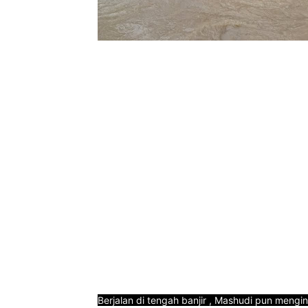
Berjalan di tengah banjir , Mashudi pun mengi