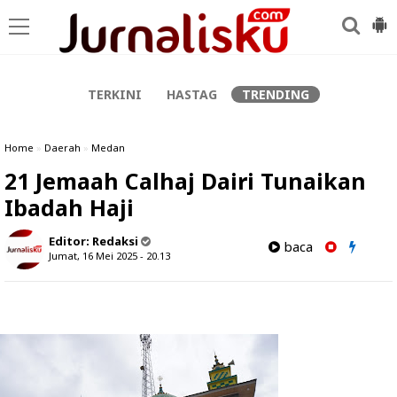
-->
TERKINI
HASTAG
TRENDING
Home
»
Daerah
»
Medan
21 Jemaah Calhaj Dairi Tunaikan
Ibadah Haji
Editor:
Redaksi
baca
Jumat, 16 Mei 2025 - 20.13