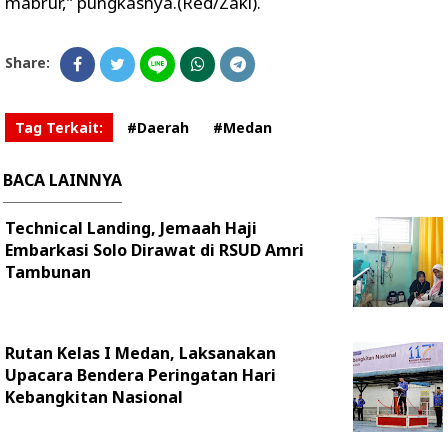
mabrur,” pungkasnya.(Red/Zaki).
Share:
Tag Terkait:
#Daerah
#Medan
BACA LAINNYA
Technical Landing, Jemaah Haji
Embarkasi Solo Dirawat di RSUD Amri
Tambunan
Rutan Kelas I Medan, Laksanakan
Upacara Bendera Peringatan Hari
Kebangkitan Nasional