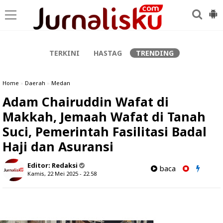
-->
TERKINI
HASTAG
TRENDING
Home
»
Daerah
»
Medan
Adam Chairuddin Wafat di
Makkah, Jemaah Wafat di Tanah
Suci, Pemerintah Fasilitasi Badal
Haji dan Asuransi
Editor:
Redaksi
baca
Kamis, 22 Mei 2025 - 22.58