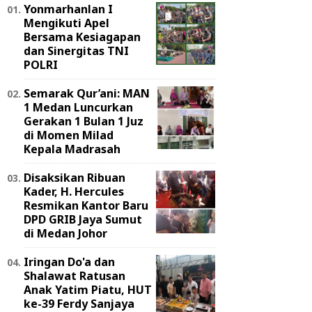
Yonmarhanlan I
Mengikuti Apel
Bersama Kesiagapan
dan Sinergitas TNI
POLRI
Semarak Qur’ani: MAN
1 Medan Luncurkan
Gerakan 1 Bulan 1 Juz
di Momen Milad
Kepala Madrasah
Disaksikan Ribuan
Kader, H. Hercules
Resmikan Kantor Baru
DPD GRIB Jaya Sumut
di Medan Johor
Iringan Do'a dan
Shalawat Ratusan
Anak Yatim Piatu, HUT
ke-39 Ferdy Sanjaya