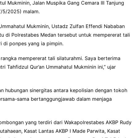
tul Mukminin, Jalan Muspika Gang Cemara III Tanjung
17/5/2025) malam.
n Ummahatul Mukminin, Ustadz Zulfan Effendi Nababan
u di Polrestabes Medan tersebut untuk mempererat tali
i di ponpes yang ia pimpin.
angka mempererat tali silaturahmi. Saya berterima
tri Tahfidzul Qur’an Ummahatul Mukminin ini,” ujar
an hubungan sinergitas antara kepolisian dengan tokoh
bersama-sama bertanggungjawab dalam menjaga
ombongan yang terdiri dari Wakapolrestabes AKBP Rudy
tahaean, Kasat Lantas AKBP I Made Parwita, Kasat