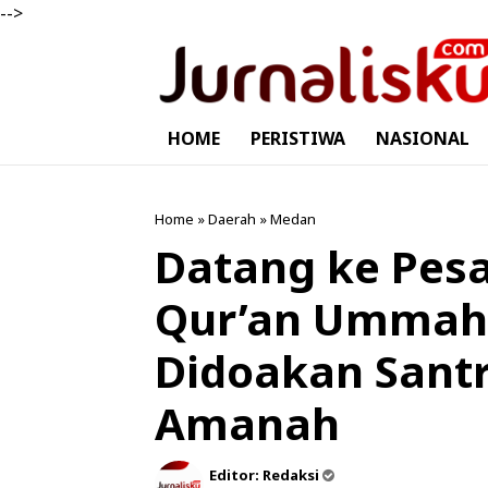
-->
HOME
PERISTIWA
NASIONAL
Home
»
Daerah
»
Medan
Datang ke Pesa
Qur’an Ummaha
Didoakan Santr
Amanah
Editor:
Redaksi