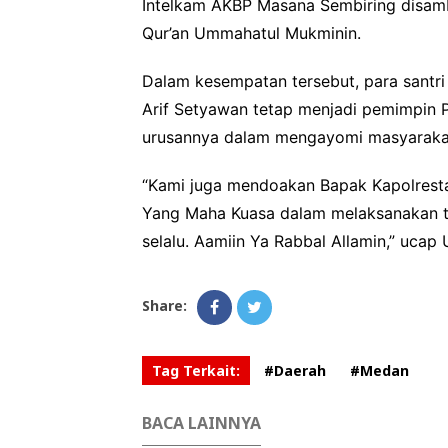
Intelkam AKBP Masana Sembiring disambu
Qur’an Ummahatul Mukminin.
Dalam kesempatan tersebut, para sant
Arif Setyawan tetap menjadi pemimpin
urusannya dalam mengayomi masyarakat,
“Kami juga mendoakan Bapak Kapolresta
Yang Maha Kuasa dalam melaksanakan tu
selalu. Aamiin Ya Rabbal Allamin,” ucap 
Share:
Tag Terkait:
#Daerah
#Medan
BACA LAINNYA