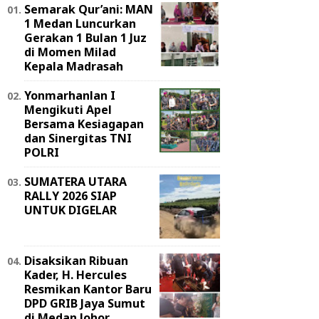
Semarak Qur’ani: MAN
1 Medan Luncurkan
Gerakan 1 Bulan 1 Juz
di Momen Milad
Kepala Madrasah
Yonmarhanlan I
Mengikuti Apel
Bersama Kesiagapan
dan Sinergitas TNI
POLRI
SUMATERA UTARA
RALLY 2026 SIAP
UNTUK DIGELAR
Disaksikan Ribuan
Kader, H. Hercules
Resmikan Kantor Baru
DPD GRIB Jaya Sumut
di Medan Johor