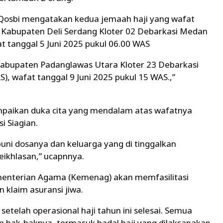
osbi mengatakan kedua jemaah haji yang wafat
sal Kabupaten Deli Serdang Kloter 02 Debarkasi Medan
at tanggal 5 Juni 2025 pukul 06.00 WAS
abupaten Padanglawas Utara Kloter 23 Debarkasi
), wafat tanggal 9 Juni 2025 pukul 15 WAS.,”
aikan duka cita yang mendalam atas wafatnya
 Siagian.
ni dosanya dan keluarga yang di tinggalkan
eikhlasan,” ucapnnya.
nterian Agama (Kemenag) akan memfasilitasi
 klaim asuransi jiwa.
 setelah operasional haji tahun ini selesai. Semua
hak-haknya, termasuk badal haji yang dilaksanakan