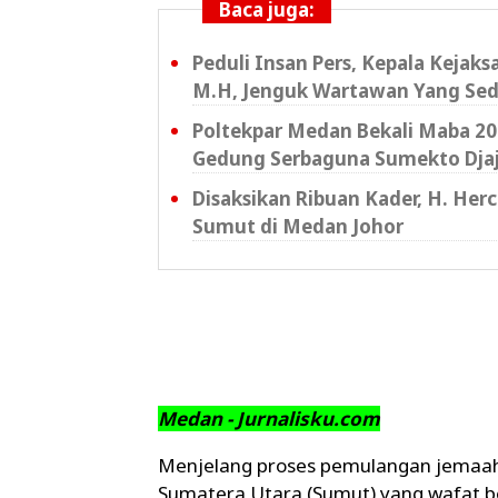
Baca juga:
Peduli Insan Pers, Kepala Kejak
M.H, Jenguk Wartawan Yang Sed
Poltekpar Medan Bekali Maba 202
Gedung Serbaguna Sumekto Dja
Disaksikan Ribuan Kader, H. Her
Sumut di Medan Johor
Medan - Jurnalisku.com
Menjelang proses pemulangan jemaah ha
Sumatera Utara (Sumut) yang wafat b