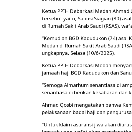
Ketua PPIH Debarkasi Medan Ahmad Q
tersebut yaitu, Sanusi Siagian (80) a
di Rumah Sakit Arab Saudi (RSAS), waf
“Kemudian BGD Kadudukon (74) asal K
Medan di Rumah Sakit Arab Saudi (RSAS
ungkapnya, Selasa (10/6/2025).
Ketua PPIH Debarkasi Medan menyamp
jamaah haji BGD Kadudukon dan Sanusi
“Semoga Almarhum senantiasa di ampu
senantiasa di berikan kesabaran dan k
Ahmad Qosbi mengatakan bahwa Keme
pelaksanaan badal haji dan pengurusan
“Untuk klaim asuransi jiwa akan diurus
Jamaah yang wafat akan mendapatkan 