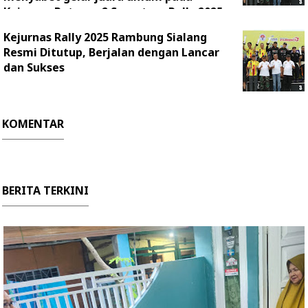
Kejurnas Putaran 2 Sumatera Rally 2025
sekaligus juara kelas RC2 dengan mobil Toyota GR
Kejurnas Rally 2025 Rambung Sialang
Yaris Rally2
Resmi Ditutup, Berjalan dengan Lancar
dan Sukses
KOMENTAR
BERITA TERKINI