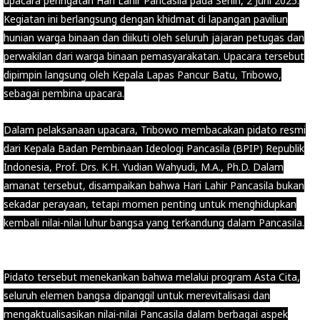
upacara peringatan Hari Lahir Pancasila pada Senin, 2 Juni 2025.
Kegiatan ini berlangsung dengan khidmat di lapangan paviliun
hunian warga binaan dan diikuti oleh seluruh jajaran petugas dan
perwakilan dari warga binaan pemasyarakatan. Upacara tersebut
dipimpin langsung oleh Kepala Lapas Pancur Batu, Tribowo,
sebagai pembina upacara.
Dalam pelaksanaan upacara, Tribowo membacakan pidato resmi
dari Kepala Badan Pembinaan Ideologi Pancasila (BPIP) Republik
Indonesia, Prof. Drs. K.H. Yudian Wahyudi, M.A., Ph.D. Dalam
amanat tersebut, disampaikan bahwa Hari Lahir Pancasila bukan
sekadar perayaan, tetapi momen penting untuk menghidupkan
kembali nilai-nilai luhur bangsa yang terkandung dalam Pancasila.
Pidato tersebut menekankan bahwa melalui program Asta Cita,
seluruh elemen bangsa dipanggil untuk merevitalisasi dan
mengaktualisasikan nilai-nilai Pancasila dalam berbagai aspek