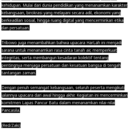
kehidupan. Mulai dari dunia pendidikan yang menanamkan karakter
kebangsaan, birokrasi yang melayani secara adil, ekonomi yang
berkeadilan sosial, hingga ruang digital yang mencerminkan etika
dan persatuan.
Tribowo juga menambahkan bahwa upacara HarLah ini menjadi
sarana untuk menanamkan rasa cinta tanah air, memperkuat
integritas, serta membangun kesadaran kolektif tentang
pentingnya menjaga persatuan dan kesatuan bangsa di tengah
tantangan zaman.
Dengan penuh semangat kebangsaan, seluruh peserta mengikuti
jalannya upacara dari awal hingga akhir. Kegiatan ini mencerminkan
komitmen Lapas Pancur Batu dalam menanamkan nilai-nilai
Pancasila.
(Red/Zaki)