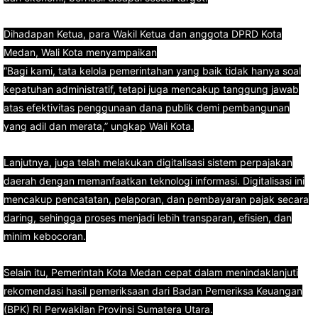
Dihadapan Ketua, para Wakil Ketua dan anggota DPRD Kota
Medan, Wali Kota menyampaikan
“Bagi kami, tata kelola pemerintahan yang baik tidak hanya soal
kepatuhan administratif, tetapi juga mencakup tanggung jawab
atas efektivitas penggunaan dana publik demi pembangunan
yang adil dan merata,” ungkap Wali Kota.
Lanjutnya, juga telah melakukan digitalisasi sistem perpajakan
daerah dengan memanfaatkan teknologi informasi. Digitalisasi ini
mencakup pencatatan, pelaporan, dan pembayaran pajak secara
daring, sehingga proses menjadi lebih transparan, efisien, dan
minim kebocoran.
Selain itu, Pemerintah Kota Medan cepat dalam menindaklanjuti
rekomendasi hasil pemeriksaan dari Badan Pemeriksa Keuangan
(BPK) RI Perwakilan Provinsi Sumatera Utara.