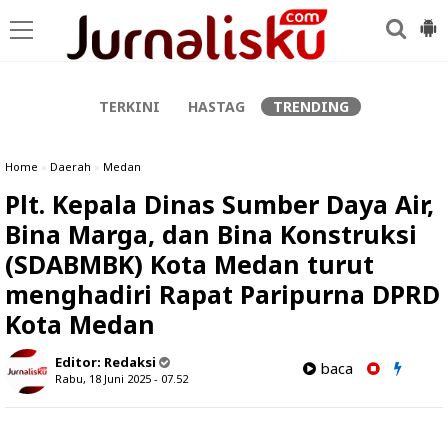
-->
TERKINI
HASTAG
TRENDING
Home
»
Daerah
»
Medan
Plt. Kepala Dinas Sumber Daya Air,
Bina Marga, dan Bina Konstruksi
(SDABMBK) Kota Medan turut
menghadiri Rapat Paripurna DPRD
Kota Medan
Editor:
Redaksi
baca
Rabu, 18 Juni 2025 - 07.52