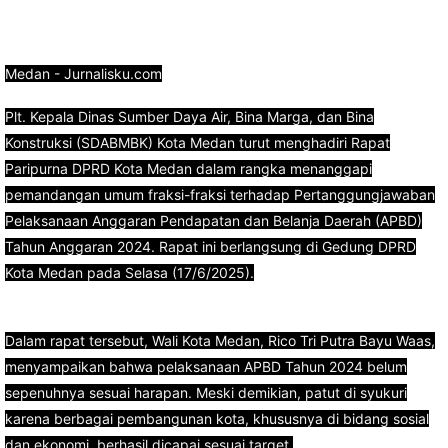
Medan - Jurnalisku.com
Plt. Kepala Dinas Sumber Daya Air, Bina Marga, dan Bina
Konstruksi (SDABMBK) Kota Medan turut menghadiri Rapat
Paripurna DPRD Kota Medan dalam rangka menanggapi
pemandangan umum fraksi-fraksi terhadap Pertanggungjawaban
Pelaksanaan Anggaran Pendapatan dan Belanja Daerah (APBD)
Tahun Anggaran 2024. Rapat ini berlangsung di Gedung DPRD
Kota Medan pada Selasa (17/6/2025).
Dalam rapat tersebut, Wali Kota Medan, Rico Tri Putra Bayu Waas,
menyampaikan bahwa pelaksanaan APBD Tahun 2024 belum
sepenuhnya sesuai harapan. Meski demikian, patut di syukuri
karena berbagai pembangunan kota, khususnya di bidang sosial
dan ekonomi, berhasil dicapai sesuai target.