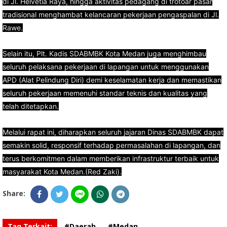
di Jl. Helvetia Raya, hingga aktivitas pedagang di trotoar pasar
tradisional menghambat kelancaran pekerjaan pengaspalan di Jl.
Rawe.
Selain itu, Plt. Kadis SDABMBK Kota Medan juga menghimbau
seluruh pelaksana pekerjaan di lapangan untuk menggunakan
APD (Alat Pelindung Diri) demi keselamatan kerja dan memastikan
seluruh pekerjaan memenuhi standar teknis dan kualitas yang
telah ditetapkan.
Melalui rapat ini, diharapkan seluruh jajaran Dinas SDABMBK dapat
semakin solid, responsif terhadap permasalahan di lapangan, dan
terus berkomitmen dalam memberikan infrastruktur terbaik untuk
masyarakat Kota Medan.(Red Zaki).
Share:
Tag Terkait:
#Daerah
#Medan