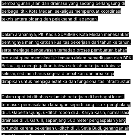
pembangunan jalan dan drainase yang sedang berlangsung di
berbagai titik Kota Medan, sekaligus memperkuat koordinasi
teknis antara bidang dan pelaksana di lapangan.
Dalam arahannya, Plt. Kadis SDABMBK Kota Medan menekankan
pentingnya meningkatkan kualitas pekerjaan dari tahun ke tahun,
serta menjaga pengawasan terhadap proses pembuatan bahan
pre-cast guna meminimalisir temuan dalam pemeriksaan oleh BPK.
Beliau juga mengingatkan bahwa setelah pekerjaan drainase
selesai, sedimen harus segera dibersihkan dan area kerja
dirapikan untuk menjaga estetika dan fungsionalitas infrastruktur.
Dalam rapat ini dibahas sejumlah pekerjaan di berbagai lokasi,
termasuk permasalahan lapangan seperti tiang listrik penghalang
di Jl. Gaperta Ujung, u-ditch roboh di Jl. Karya Kasih, normalisasi
drainase di Jl. Garu II, sepanjang 500 meter pengaspalan yang
tertunda karena pekerjaan u-ditch di Jl. Setia Budi, genangan air