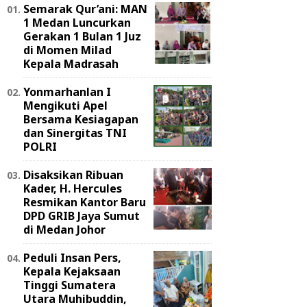
Semarak Qur’ani: MAN
1 Medan Luncurkan
Gerakan 1 Bulan 1 Juz
di Momen Milad
Kepala Madrasah
Yonmarhanlan I
Mengikuti Apel
Bersama Kesiagapan
dan Sinergitas TNI
POLRI
Disaksikan Ribuan
Kader, H. Hercules
Resmikan Kantor Baru
DPD GRIB Jaya Sumut
di Medan Johor
Peduli Insan Pers,
Kepala Kejaksaan
Tinggi Sumatera
Utara Muhibuddin,