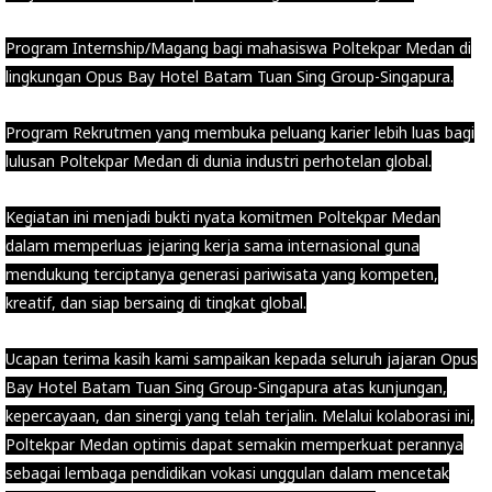
Program Internship/Magang bagi mahasiswa Poltekpar Medan di
lingkungan Opus Bay Hotel Batam Tuan Sing Group-Singapura.
Program Rekrutmen yang membuka peluang karier lebih luas bagi
lulusan Poltekpar Medan di dunia industri perhotelan global.
Kegiatan ini menjadi bukti nyata komitmen Poltekpar Medan
dalam memperluas jejaring kerja sama internasional guna
mendukung terciptanya generasi pariwisata yang kompeten,
kreatif, dan siap bersaing di tingkat global.
Ucapan terima kasih kami sampaikan kepada seluruh jajaran Opus
Bay Hotel Batam Tuan Sing Group-Singapura atas kunjungan,
kepercayaan, dan sinergi yang telah terjalin. Melalui kolaborasi ini,
Poltekpar Medan optimis dapat semakin memperkuat perannya
sebagai lembaga pendidikan vokasi unggulan dalam mencetak