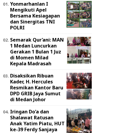
Yonmarhanlan I
Mengikuti Apel
Bersama Kesiagapan
dan Sinergitas TNI
POLRI
Semarak Qur’ani: MAN
1 Medan Luncurkan
Gerakan 1 Bulan 1 Juz
di Momen Milad
Kepala Madrasah
Disaksikan Ribuan
Kader, H. Hercules
Resmikan Kantor Baru
DPD GRIB Jaya Sumut
di Medan Johor
Iringan Do'a dan
Shalawat Ratusan
Anak Yatim Piatu, HUT
ke-39 Ferdy Sanjaya