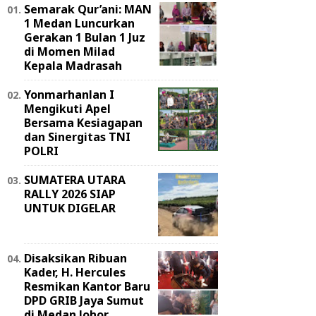
Semarak Qur’ani: MAN
1 Medan Luncurkan
Gerakan 1 Bulan 1 Juz
di Momen Milad
Kepala Madrasah
Yonmarhanlan I
Mengikuti Apel
Bersama Kesiagapan
dan Sinergitas TNI
POLRI
SUMATERA UTARA
RALLY 2026 SIAP
UNTUK DIGELAR
Disaksikan Ribuan
Kader, H. Hercules
Resmikan Kantor Baru
DPD GRIB Jaya Sumut
di Medan Johor