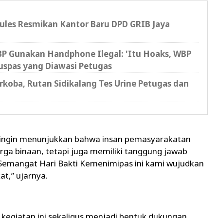
cules Resmikan Kantor Baru DPD GRIB Jaya
P Gunakan Handphone Ilegal: 'Itu Hoaks, WBP
uspas yang Diawasi Petugas
koba, Rutan Sidikalang Tes Urine Petugas dan
ami ingin menunjukkan bahwa insan pemasyarakatan
ga binaan, tetapi juga memiliki tanggung jawab
 Semangat Hari Bakti Kemenimipas ini kami wujudkan
t,” ujarnya.
kegiatan ini sekaligus menjadi bentuk dukungan