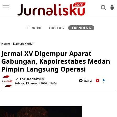
-->
TERKINI
HASTAG
TRENDING
Home
»
Daerah.Medan
Jermal XV Digempur Aparat
Gabungan, Kapolrestabes Medan
Pimpin Langsung Operasi
Editor:
Redaksi
baca
Selasa, 13 Januari 2026 - 16.04