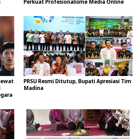
g
Perkuat Profesionalisme Media Online
Lewat
PRSU Resmi Ditutup, Bupati Apresiasi Tim
i
Madina
egara