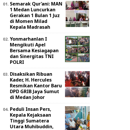
Semarak Qur’ani: MAN
1 Medan Luncurkan
Gerakan 1 Bulan 1 Juz
di Momen Milad
Kepala Madrasah
Yonmarhanlan I
Mengikuti Apel
Bersama Kesiagapan
dan Sinergitas TNI
POLRI
Disaksikan Ribuan
Kader, H. Hercules
Resmikan Kantor Baru
DPD GRIB Jaya Sumut
di Medan Johor
Peduli Insan Pers,
Kepala Kejaksaan
Tinggi Sumatera
Utara Muhibuddin,