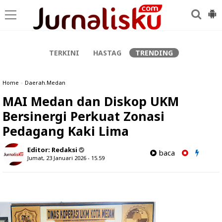
-->
TERKINI
HASTAG
TRENDING
Home
»
Daerah.Medan
MAI Medan dan Diskop UKM
Bersinergi Perkuat Zonasi
Pedagang Kaki Lima
Editor:
Redaksi
baca
Jumat, 23 Januari 2026 - 15.59