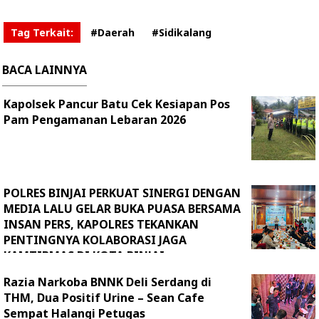
Tag Terkait:
#Daerah
#Sidikalang
BACA LAINNYA
Kapolsek Pancur Batu Cek Kesiapan Pos
Pam Pengamanan Lebaran 2026
POLRES BINJAI PERKUAT SINERGI DENGAN
MEDIA LALU GELAR BUKA PUASA BERSAMA
INSAN PERS, KAPOLRES TEKANKAN
PENTINGNYA KOLABORASI JAGA
KAMTIBMAS DI KOTA BINJAI
Razia Narkoba BNNK Deli Serdang di
THM, Dua Positif Urine – Sean Cafe
Sempat Halangi Petugas