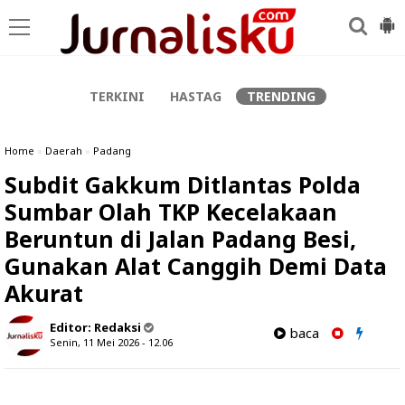
-->
TERKINI
HASTAG
TRENDING
Home
»
Daerah
»
Padang
Subdit Gakkum Ditlantas Polda
Sumbar Olah TKP Kecelakaan
Beruntun di Jalan Padang Besi,
Gunakan Alat Canggih Demi Data
Akurat
Editor:
Redaksi
baca
Senin, 11 Mei 2026 - 12.06