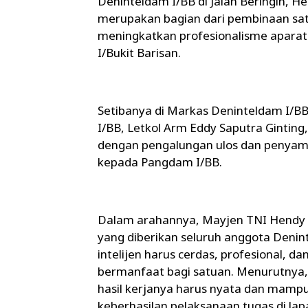
Deninteldam I/BB di Jalan Beringin, H
merupakan bagian dari pembinaan sat
meningkatkan profesionalisme aparat
I/Bukit Barisan.
Setibanya di Markas Deninteldam I/
I/BB, Letkol Arm Eddy Saputra Ginting,
dengan pengalungan ulos dan penyamb
kepada Pangdam I/BB.
Dalam arahannya, Mayjen TNI Hendy 
yang diberikan seluruh anggota Den
intelijen harus cerdas, profesional, 
bermanfaat bagi satuan. Menurutnya, 
hasil kerjanya harus nyata dan mam
keberhasilan pelaksanaan tugas di lap