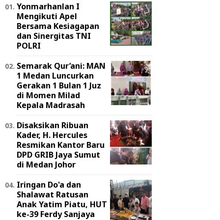
Yonmarhanlan I
Mengikuti Apel
Bersama Kesiagapan
dan Sinergitas TNI
POLRI
Semarak Qur’ani: MAN
1 Medan Luncurkan
Gerakan 1 Bulan 1 Juz
di Momen Milad
Kepala Madrasah
Disaksikan Ribuan
Kader, H. Hercules
Resmikan Kantor Baru
DPD GRIB Jaya Sumut
di Medan Johor
Iringan Do'a dan
Shalawat Ratusan
Anak Yatim Piatu, HUT
ke-39 Ferdy Sanjaya