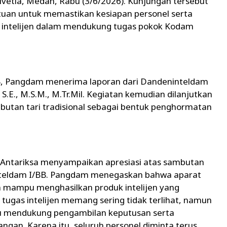
elvetia, Medan, Rabu (3/6/2026). Kunjungan tersebut
uan untuk memastikan kesiapan personel serta
 intelijen dalam mendukung tugas pokok Kodam
BB, Pangdam menerima laporan dari Dandeninteldam
 S.E., M.S.M., M.Tr.Mil. Kegiatan kemudian dilanjutkan
utan tari tradisional sebagai bentuk penghormatan
Antariksa menyampaikan apresiasi atas sambutan
inteldam I/BB. Pangdam menegaskan bahwa aparat
dan mampu menghasilkan produk intelijen yang
tugas intelijen memang sering tidak terlihat, namun
pu mendukung pengambilan keputusan serta
angan. Karena itu, seluruh personel diminta terus