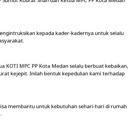
P Sumut Kodrat Shah dan Ketua MPC PP Kota Medan
mengintruksikan kepada kader-kadernya untuk selalu
asyarakat.
etua KOTI MPC PP Kota Medan selalu berbuat kebaikan,
urat kejepit. Inilah bentuk kepedulian kami terhadap
isa membantu untuk kebutuhan sehari-hari di rumah
.