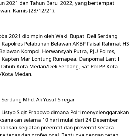
n 2021 dan Tahun Baru 2022, yang bertempat
awan. Kamis (23/12/21).
oba 2021 dipimpin oleh Wakil Bupati Deli Serdang
leh Kapolres Pelabuhan Belawan AKBP Faisal Rahmat HS
 Belawan Kompol. Herwansyah Putra, PJU Polres,
g Kapten Mar Lontung Rumapea, Danpomal Lant I
Dihub Kota Medan/Deli Serdang, Sat Pol PP Kota
g/Kota Medan.
 Serdang Mhd. Ali Yusuf Siregar
Listyo Sigit Prabowo dimana Polri menyelenggarakan
laksanakan selama 10 hari mulai dari 24 Desember
ankan kegiatan preemtif dan preventif secara
a tegas dan profesional. Tentunya dengan tetap