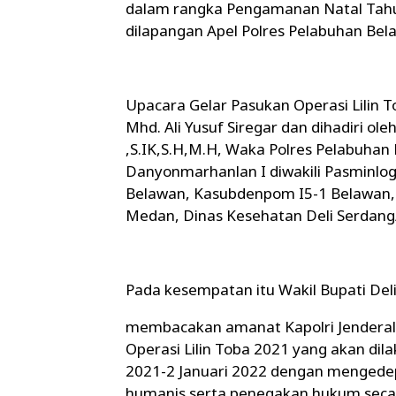
dalam rangka Pengamanan Natal Tahu
dilapangan Apel Polres Pelabuhan Bel
Upacara Gelar Pasukan Operasi Lilin T
Mhd. Ali Yusuf Siregar dan dihadiri o
,S.IK,S.H,M.H, Waka Polres Pelabuhan
Danyonmarhanlan I diwakili Pasminlo
Belawan, Kasubdenpom I5-1 Belawan, 
Medan, Dinas Kesehatan Deli Serdan
Pada kesempatan itu Wakil Bupati Deli
membacakan amanat Kapolri Jenderal 
Operasi Lilin Toba 2021 yang akan di
2021-2 Januari 2022 dengan mengedep
humanis serta penegakan hukum secar