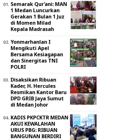
Semarak Qur’ani: MAN
1 Medan Luncurkan
Gerakan 1 Bulan 1 Juz
di Momen Milad
Kepala Madrasah
Yonmarhanlan I
Mengikuti Apel
Bersama Kesiagapan
dan Sinergitas TNI
POLRI
Disaksikan Ribuan
Kader, H. Hercules
Resmikan Kantor Baru
DPD GRIB Jaya Sumut
di Medan Johor
KADIS PKPCKTR MEDAN
AKUI KEWALAHAN
URUS PBG: RIBUAN
BANGUNAN BERDIRI