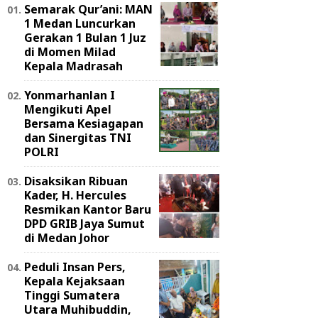
Semarak Qur’ani: MAN
1 Medan Luncurkan
Gerakan 1 Bulan 1 Juz
di Momen Milad
Kepala Madrasah
Yonmarhanlan I
Mengikuti Apel
Bersama Kesiagapan
dan Sinergitas TNI
POLRI
Disaksikan Ribuan
Kader, H. Hercules
Resmikan Kantor Baru
DPD GRIB Jaya Sumut
di Medan Johor
Peduli Insan Pers,
Kepala Kejaksaan
Tinggi Sumatera
Utara Muhibuddin,