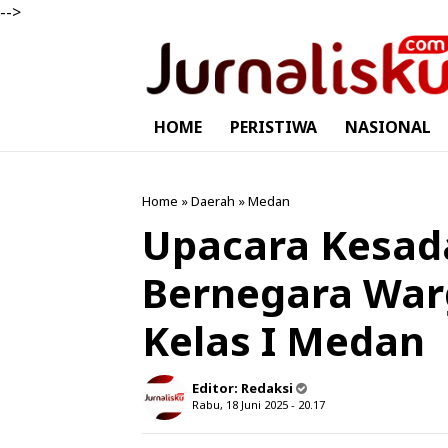
-->
HOME
PERISTIWA
NASIONAL
Home
»
Daerah
»
Medan
Upacara Kesad
Bernegara War
Kelas I Medan
Editor:
Redaksi
Rabu, 18 Juni 2025 - 20.17