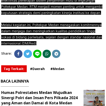
efektivitas penerapan sistem penjaminan mutu di lingkungan
Poltekpar Medan. RTM menjadi momen penting untuk mengambil
keputusan strategis demi peningkatan kinerja institusi ke depan.
Melalui kegiatan ini, Poltekpar Medan menegaskan komitmennya
dalam menjaga dan meningkatkan kualitas pendidikan tinggi
vokasi di bidang pariwisata, sejalan dengan standar nasional dan
internasional.(DM/Red)
Share:
Tag Terkait:
#Daerah
#Medan
BACA LAINNYA
Humas Polrestabes Medan Wujudkan
Sinergi Polri dan Insan Pers Pilkada 2024
yang Aman dan Damai di Kota Medan