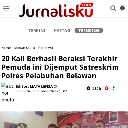
-->
TERKINI
HASTAG
TRENDING
Home
»
Medan Utara
»
Peristiwa
20 Kali Berhasil Beraksi Terakhir
Pemuda ini Dijemput Satreskrim
Polres Pelabuhan Belawan
Editor:
MATA LENSA
baca
Senin, 06 September 2021 - 15.02