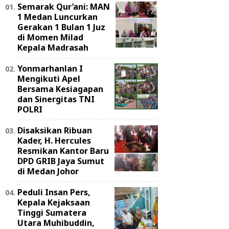
Semarak Qur’ani: MAN
1 Medan Luncurkan
Gerakan 1 Bulan 1 Juz
di Momen Milad
Kepala Madrasah
Yonmarhanlan I
Mengikuti Apel
Bersama Kesiagapan
dan Sinergitas TNI
POLRI
Disaksikan Ribuan
Kader, H. Hercules
Resmikan Kantor Baru
DPD GRIB Jaya Sumut
di Medan Johor
Peduli Insan Pers,
Kepala Kejaksaan
Tinggi Sumatera
Utara Muhibuddin,