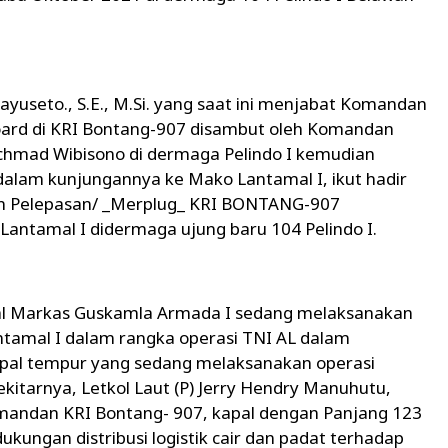
useto., S.E., M.Si. yang saat ini menjabat Komandan
ard di KRI Bontang-907 disambut oleh Komandan
hmad Wibisono di dermaga Pelindo I kemudian
alam kunjungannya ke Mako Lantamal I, ikut hadir
an Pelepasan/ _Merplug_ KRI BONTANG-907
Lantamal I didermaga ujung baru 104 Pelindo I.
pal Markas Guskamla Armada I sedang melaksanakan
antamal I dalam rangka operasi TNI AL dalam
apal tempur yang sedang melaksanakan operasi
kitarnya, Letkol Laut (P) Jerry Hendry Manuhutu,
omandan KRI Bontang- 907, kapal dengan Panjang 123
ngan distribusi logistik cair dan padat terhadap