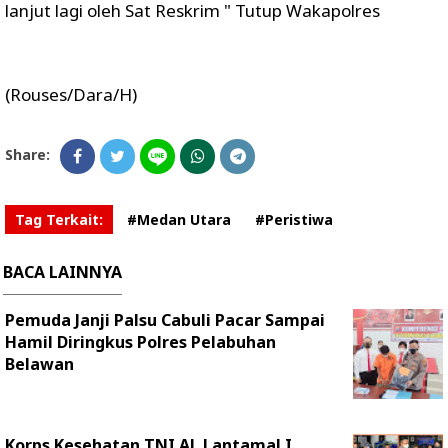
lanjut lagi oleh Sat Reskrim " Tutup Wakapolres
(Rouses/Dara/H)
Share:
Tag Terkait:
#Medan Utara
#Peristiwa
BACA LAINNYA
Pemuda Janji Palsu Cabuli Pacar Sampai
Hamil Diringkus Polres Pelabuhan
Belawan
Korps Kesehatan TNI AL Lantamal I